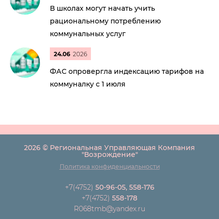
В школах могут начать учить
рациональному потреблению
коммунальных услуг
24.06
2026
ФАС опровергла индексацию тарифов на
коммуналку с 1 июля
2026 © Региональная Управляющая Компания
"Возрождение"
Политика конфиденциальности
+7(4752)
50-96-05, 558-176
+7(4752)
558-178
R068tmb@yandex.ru