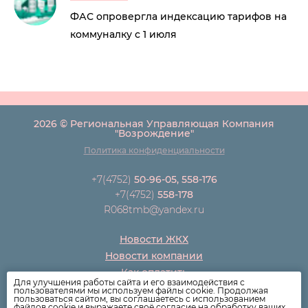
ФАС опровергла индексацию тарифов на
коммуналку с 1 июля
2026 © Региональная Управляющая Компания
"Возрождение"
Политика конфиденциальности
+7(4752)
50-96-05, 558-176
+7(4752)
558-178
R068tmb@yandex.ru
Новости ЖКХ
Новости компании
Как оплатить
Для улучшения работы сайта и его взаимодействия с
Дома
пользователями мы используем файлы cookie. Продолжая
пользоваться сайтом, вы соглашаетесь с использованием
Раскрытие информации
файлов cookie и выражаете своё согласие на обработку ваших