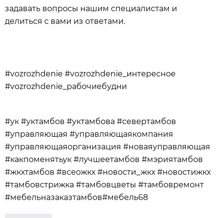
задавать вопросы нашим специалистам и
делиться с вами из ответами.
#vozrozhdenie #vozrozhdenie_интересное
#vozrozhdenie_рабочиебудни
#ук #уктамбов #уктамбова #севертамбов
#управляющая #управляющаякомпания
#управляющаяорганизация #новаяуправляющая
#какпоменятьук #лучшеетамбов #мэриятамбов
#жкхтамбов #всеожкх #новости_жкх #новостижкх
#тамбовстрижка #тамбовцветы #тамбовремонт
#мебельназаказтамбов#мебель68